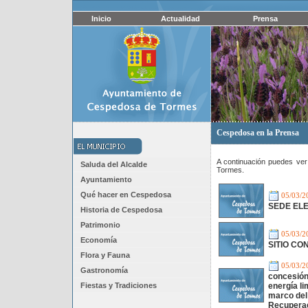
Inicio
Actualidad
Prensa
Cespedosa en la Prensa
A continuación puedes ver
Saluda del Alcalde
Tormes.
Ayuntamiento
Qué hacer en Cespedosa
05/03/2
SEDE EL
Historia de Cespedosa
Patrimonio
05/03/2
Economía
SITIO CO
Flora y Fauna
05/03/2
Gastronomía
concesión
Fiestas y Tradiciones
energía l
marco del
Recuperac