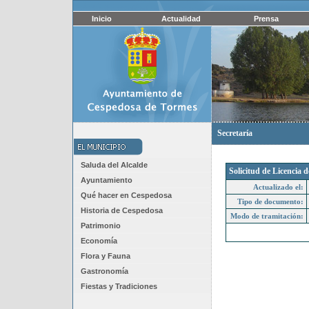
Inicio
Actualidad
Prensa
Secretaría
Saluda del Alcalde
Solicitud de Licencia 
Ayuntamiento
Actualizado el:
Qué hacer en Cespedosa
Tipo de documento:
Historia de Cespedosa
Modo de tramitación:
Patrimonio
Economía
Flora y Fauna
Gastronomía
Fiestas y Tradiciones